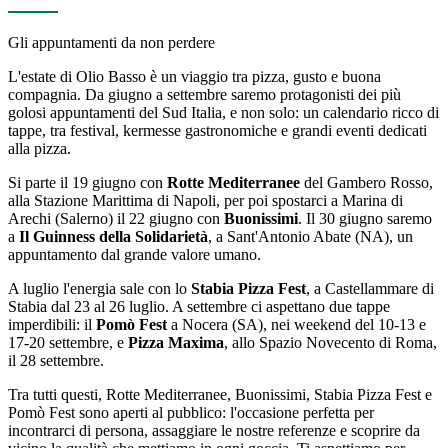
Gli appuntamenti da non perdere
L'estate di Olio Basso è un viaggio tra pizza, gusto e buona
compagnia. Da giugno a settembre saremo protagonisti dei più
golosi appuntamenti del Sud Italia, e non solo: un calendario ricco di
tappe, tra festival, kermesse gastronomiche e grandi eventi dedicati
alla pizza.
Si parte il 19 giugno con
Rotte Mediterranee
del Gambero Rosso,
alla Stazione Marittima di Napoli, per poi spostarci a Marina di
Arechi (Salerno) il 22 giugno con
Buonissimi
. Il 30 giugno saremo
a
Il Guinness della Solidarietà
, a Sant'Antonio Abate (NA), un
appuntamento dal grande valore umano.
A luglio l'energia sale con lo
Stabia Pizza Fest
, a Castellammare di
Stabia dal 23 al 26 luglio. A settembre ci aspettano due tappe
imperdibili: il
Pomò Fest
a Nocera (SA), nei weekend del 10-13 e
17-20 settembre, e
Pizza Maxima
, allo Spazio Novecento di Roma,
il 28 settembre.
Tra tutti questi, Rotte Mediterranee, Buonissimi, Stabia Pizza Fest e
Pomò Fest sono aperti al pubblico: l'occasione perfetta per
incontrarci di persona, assaggiare le nostre referenze e scoprire da