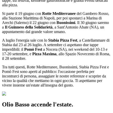
tappe, tra festival, kermesse gastronomiche e grandi eventi dedicati
alla pizza.
Si parte il 19 giugno con
Rotte Mediterranee
del Gambero Rosso,
alla Stazione Marittima di Napoli, per poi spostarci a Marina di
Arechi (Salerno) il 22 giugno con
Buonissimi
. Il 30 giugno saremo
a
Il Guinness della Solidarietà
, a Sant'Antonio Abate (NA), un
appuntamento dal grande valore umano.
A luglio l'energia sale con lo
Stabia Pizza Fest
, a Castellammare di
Stabia dal 23 al 26 luglio. A settembre ci aspettano due tappe
imperdibili: il
Pomò Fest
a Nocera (SA), nei weekend del 10-13 e
17-20 settembre, e
Pizza Maxima
, allo Spazio Novecento di Roma,
il 28 settembre.
Tra tutti questi, Rotte Mediterranee, Buonissimi, Stabia Pizza Fest e
Pomò Fest sono aperti al pubblico: l'occasione perfetta per
incontrarci di persona, assaggiare le nostre referenze e scoprire da
vicino la qualità che mettiamo in ogni goccia. Ti aspettiamo per
vivere insieme un'estate all'insegna del gusto.
Olio Basso accende l'estate.